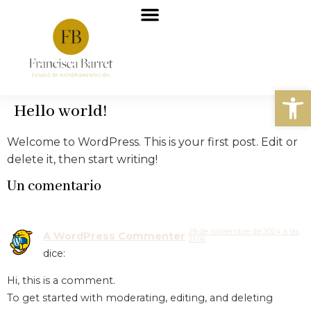
Tratamientos realizados
Abrir
Hello world!
Welcome to WordPress. This is your first post. Edit or
delete it, then start writing!
Un comentario
28 de noviembre de 2024 a las
A WordPress Commenter
21:06
dice:
Hi, this is a comment.
To get started with moderating, editing, and deleting